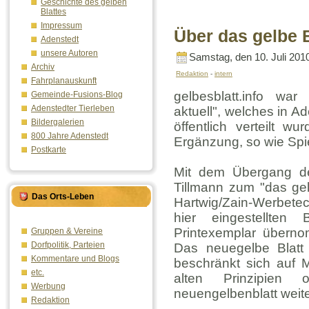
Geschichte des gelben
Blattes
Impressum
Über das gelbe B
Adenstedt
unsere Autoren
Samstag, den 10. Juli 201
Archiv
Redaktion
-
intern
Fahrplanauskunft
gelbesblatt.info w
Gemeinde-Fusions-Blog
Adenstedter Tierleben
aktuell", welches in Ad
Bildergalerien
öffentlich verteilt 
800 Jahre Adenstedt
Ergänzung, so wie Spie
Postkarte
Mit dem Übergang de
Tillmann zum "das gel
Das Orts-Leben
Hartwig/Zain-Werbete
hier eingestellten
Printexemplar übernom
Gruppen & Vereine
Dorfpolitik, Parteien
Das neuegelbe Blatt 
Kommentare und Blogs
beschränkt sich auf M
etc.
alten Prinzipien
Werbung
neuengelbenblatt weit
Redaktion