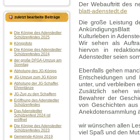
Der Webauftritt des n
blatt-adenstedt.de
zuletzt bearbeite Beiträge
Die große Leistung d
AnkündigungsBlat
Die Könige des Adenstedter
Kulturleben in Adensted
Schützenfestes 2025
Wir sehen als Auftra
Königsfoto
hiervon in redaktion
Die Könige des Adenstedter
Schützenfestes 2024
Adenstedter seien somi
der große DFGA-Umzug am
Sonntag
Ebenfalls gehen manch
Abholung des JG-Königs
Entscheidungen und 
JG-Umzug zum JG König
unter, und verbleiben
Abholung der JG-Schaffer,
Ehrentänze
Zusätzlich sehen wir
JG-Zug zu den Schaffern
Bewahrer der Geschic
Eröffnung des Adenstedter
von Geschichten aus a
Schützenfestes
Anekdotensammlung älte
Das Adenstedter
Schützenfest 2024 ist
eröffnet
wir wünschen allen Les
Die Könige des Adenstedter
Schützenfestes 2023
viel Spaß und den Mu
Gemeinde-König 2019