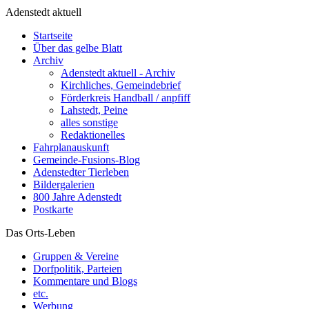
Adenstedt aktuell
Startseite
Über das gelbe Blatt
Archiv
Adenstedt aktuell - Archiv
Kirchliches, Gemeindebrief
Förderkreis Handball / anpfiff
Lahstedt, Peine
alles sonstige
Redaktionelles
Fahrplanauskunft
Gemeinde-Fusions-Blog
Adenstedter Tierleben
Bildergalerien
800 Jahre Adenstedt
Postkarte
Das Orts-Leben
Gruppen & Vereine
Dorfpolitik, Parteien
Kommentare und Blogs
etc.
Werbung