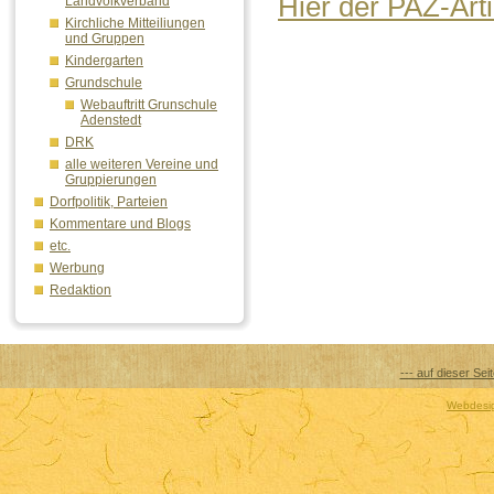
Hier der PAZ-Arti
Landvolkverband
Kirchliche Mitteiliungen
und Gruppen
Kindergarten
Grundschule
Webauftritt Grunschule
Adenstedt
DRK
alle weiteren Vereine und
Gruppierungen
Dorfpolitik, Parteien
Kommentare und Blogs
etc.
Werbung
Redaktion
--- auf dieser Sei
Webdesig