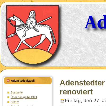
Adenstedter 
Adenstedt aktuell
renoviert
Startseite
Über das gelbe Blatt
Freitag, den 27. 
Archiv