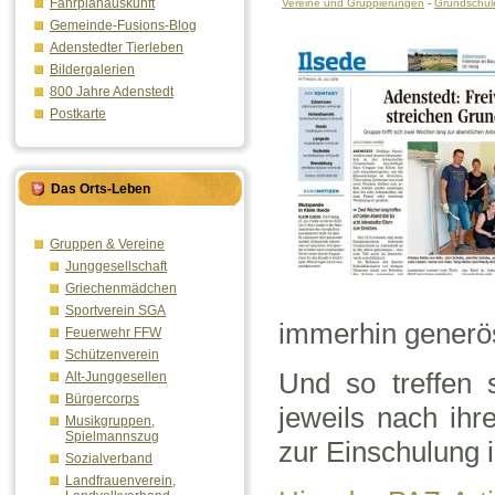
Fahrplanauskunft
Vereine und Gruppierungen
-
Grundschul
Gemeinde-Fusions-Blog
Adenstedter Tierleben
Bildergalerien
800 Jahre Adenstedt
Postkarte
Das Orts-Leben
Gruppen & Vereine
Junggesellschaft
Griechenmädchen
Sportverein SGA
immerhin generös
Feuerwehr FFW
Schützenverein
Und so treffen s
Alt-Junggesellen
Bürgercorps
jeweils nach ihr
Musikgruppen,
Spielmannszug
zur Einschulung i
Sozialverband
Landfrauenverein,