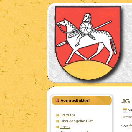
JG 
Adenstedt aktuell
Mi
Startseite
Verein
Über das gelbe Blatt
von
f
Archiv