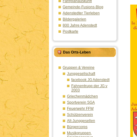
Fahrplanauskunft
Gemeinde-Fusions-Blog
Adenstedter Tierleben
Bildergalerien
800 Jahre Adenstedt
Postkarte
Das Orts-Leben
Gruppen & Vereine
Junggesellschaft
facebook JG Adenstedt
Fahnentrupp der JG v
2003
Griechenmädchen
Sportverein SGA
Feuerwehr FFW
Schützenverein
Alt-Junggesellen
Bürgercorps
Musikgruppen,