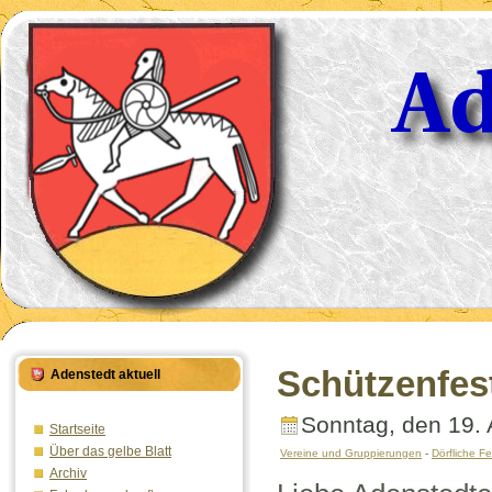
Schützenfes
Adenstedt aktuell
Sonntag, den 19. 
Startseite
Über das gelbe Blatt
Vereine und Gruppierungen
-
Dörfliche F
Archiv