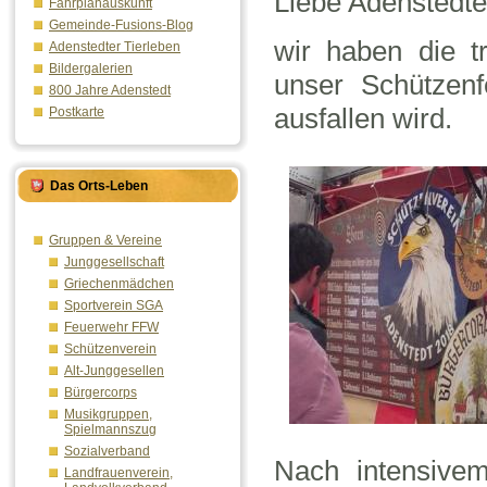
Liebe Adenstedte
Fahrplanauskunft
Gemeinde-Fusions-Blog
wir haben die t
Adenstedter Tierleben
Bildergalerien
unser Schützenf
800 Jahre Adenstedt
ausfallen wird.
Postkarte
Das Orts-Leben
Gruppen & Vereine
Junggesellschaft
Griechenmädchen
Sportverein SGA
Feuerwehr FFW
Schützenverein
Alt-Junggesellen
Bürgercorps
Musikgruppen,
Spielmannszug
Sozialverband
Nach intensivem
Landfrauenverein,