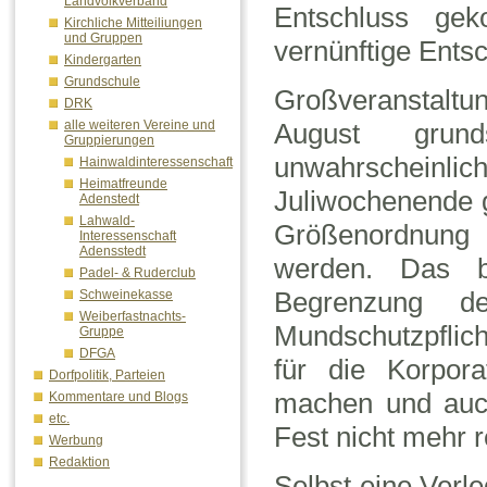
Landvolkverband
Entschluss gek
Kirchliche Mitteiliungen
und Gruppen
vernünftige Entsc
Kindergarten
Grundschule
Großveranstaltu
DRK
August grun
alle weiteren Vereine und
Gruppierungen
unwahrschein
Hainwaldinteressenschaft
Heimatfreunde
Juliwochenende g
Adenstedt
Lahwald-
Größenordnung 
Interessenschaft
Adensstedt
werden. Das b
Padel- & Ruderclub
Begrenzung de
Schweinekasse
Weiberfastnachts-
Mundschutzpflic
Gruppe
DFGA
für die Korpor
Dorfpolitik, Parteien
machen und auch
Kommentare und Blogs
etc.
Fest nicht mehr 
Werbung
Redaktion
Selbst eine Verle