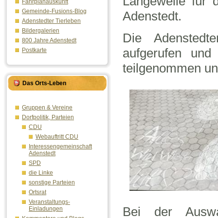
Langeweile für 
Fahrplanauskunft
Gemeinde-Fusions-Blog
Adenstedt.
Adenstedter Tierleben
Bildergalerien
Die Adenstedt
800 Jahre Adenstedt
aufgerufen und
Postkarte
teilgenommen und
Das Orts-Leben
Gruppen & Vereine
Dorfpolitik, Parteien
CDU
Webauftritt CDU
Interessengemeinschaft
Adenstedt
SPD
die Linke
sonstige Parteien
Ortsrat
Veranstaltungs-
Bei der Ausw
Einladungen