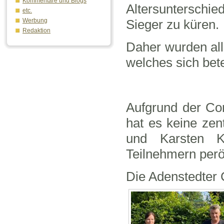
Kommentare und Blogs
Altersunterschi
etc.
Sieger zu küren.
Werbung
Redaktion
Daher wurden all
welches sich betei
Aufgrund der Co
hat es keine ze
und Karsten K
Teilnehmern perö
Die Adenstedter 